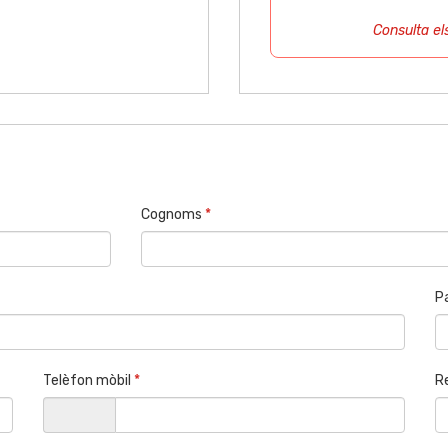
Consulta el
Cognoms
*
P
Telèfon mòbil
*
R