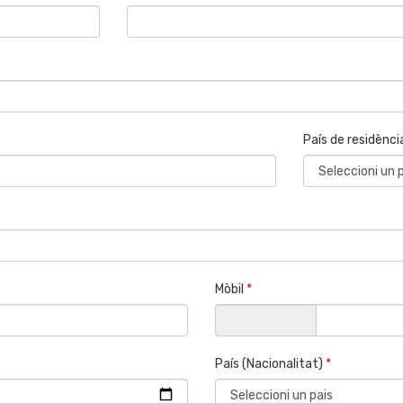
País de residènc
Mòbil
*
País (Nacionalitat)
*