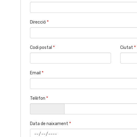
Direcció
*
Codi postal
*
Ciutat
*
Email
*
Telèfon
*
Data de naixament
*