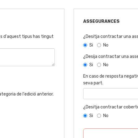
ASSEGURANCES
s d'aquest tipus has tingut
¿Desitja contractar una as
Si
No
¿Desija contractar una ass
Si
No
En caso de resposta negativ
seva part.
egoria de l'edició anterior.
¿Desitja contractar cobertu
Si
No