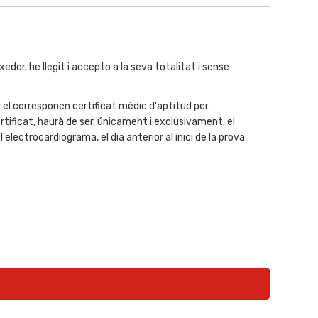
or, he llegit i accepto a la seva totalitat i sense
el corresponen certificat mèdic d'aptitud per
tificat, haurà de ser, únicament i exclusivament, el
lectrocardiograma, el dia anterior al inici de la prova