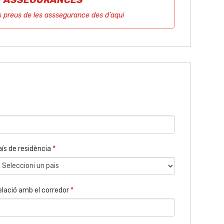
s preus de les asssegurance des d'aqui
aís de residència
*
elació amb el corredor
*