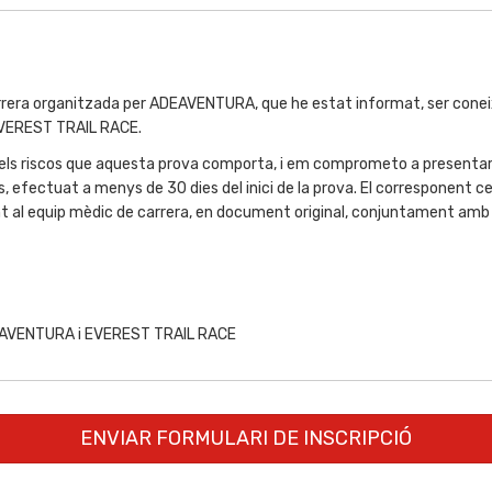
rera organitzada per ADEAVENTURA, que he estat informat, ser coneixed
 EVEREST TRAIL RACE.
dels riscos que aquesta prova comporta, i em comprometo a presentar 
 efectuat a menys de 30 dies del inici de la prova. El corresponent cer
nt al equip mèdic de carrera, en document original, conjuntament amb l'e
ADEAVENTURA i EVEREST TRAIL RACE
ENVIAR FORMULARI DE INSCRIPCIÓ