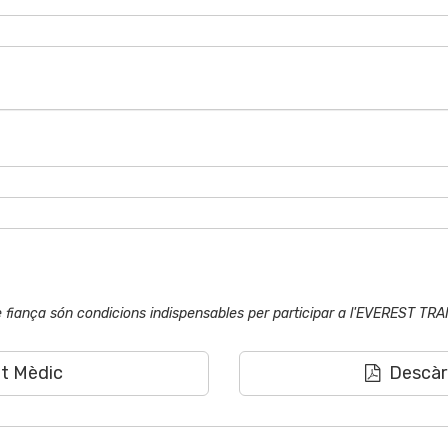
 de fiança són condicions indispensables per participar a l'EVEREST TR
at Mèdic
Descàrr