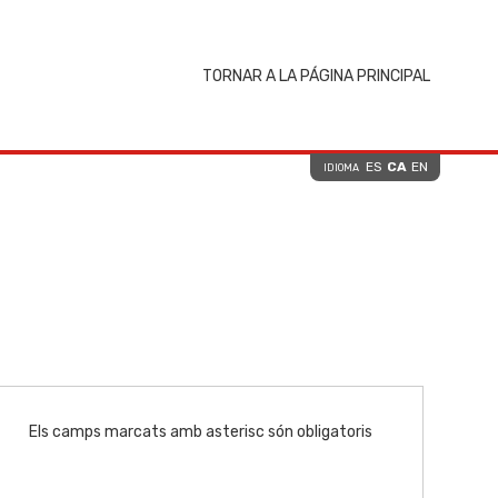
TORNAR A LA PÁGINA PRINCIPAL
ES
CA
EN
IDIOMA
Els camps marcats amb asterisc són obligatoris